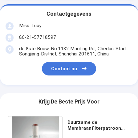
Contactgegevens
Miss. Lucy
86-21-57718597
de 8ste Bouw, No.1132 Maoting Rd., Chedun-Stad,
Songjiang-District, Shanghai 201611, China
Contact nu
Krijg De Beste Prijs Voor
Duurzame de
Membraanfilterpatroon
0.22um 10“ Geplooid