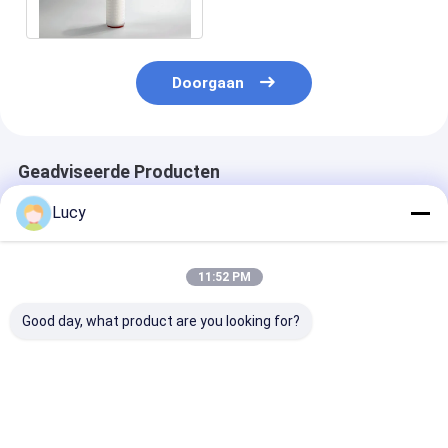
Nylon66 van de
voedseldrank
Doorgaan
Geadviseerde Producten
Lucy
11:52 PM
Good day, what product are you looking for?
Asymmetrische PES-
PBT Serie Alle
40-inch
membraanfilterpatroon
Polyester PET Hoge
polypropyleen
met 0,02 μm
Flow Filterpatroon
geplooide
ultrahoge precisie en
voor Precisie
waterfilterpat
chemische
Filtratie met 120°C
met 226/vin e
Beste prijs
Beste prijs
Beste pri
weerstand voor
Hoge Temperatuur
voor filtratie 