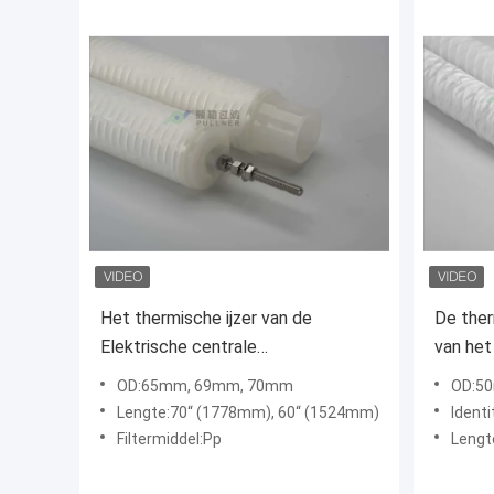
Het thermische ijzer van de
De ther
Elektrische centrale
van het
Gecondenseerde filter verwijdert
vervang
OD:65mm, 69mm, 70mm
OD:50m
backflushing pp geplooid
BAARK
Lengte:70“ (1778mm), 60“ (1524mm)
Ident
filterelement
Backwa
Filtermiddel:Pp
Lengt