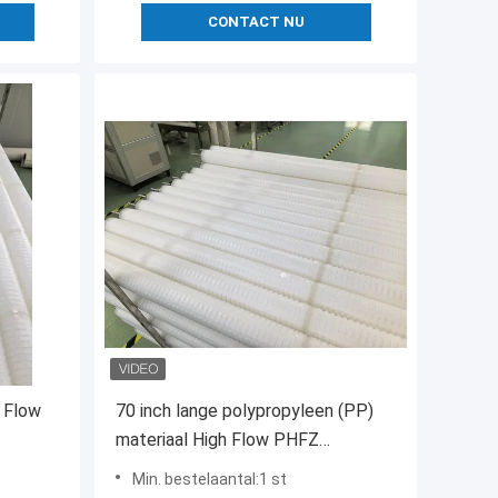
CONTACT NU
 Flow
70 inch lange polypropyleen (PP)
materiaal High Flow PHFZ
Condensate Polishing Filter
Min. bestelaantal:1 st
Cartridge