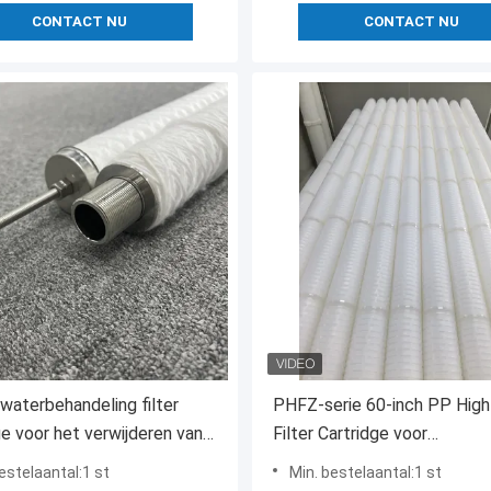
CONTACT NU
CONTACT NU
 waterbehandeling filter
PHFZ-serie 60-inch PP High
ge voor het verwijderen van
Filter Cartridge voor
nder hoge temperatuur
condensatiepolijst in
estelaantal:1 st
Min. bestelaantal:1 st
elektriciteitscentrales