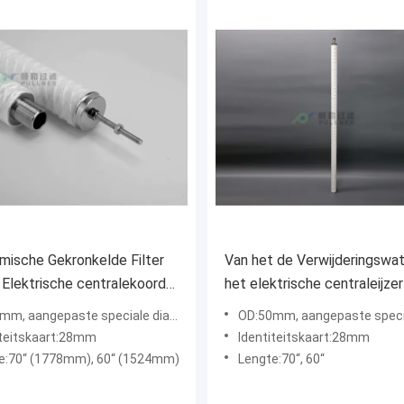
mische Gekronkelde Filter
Van het de Verwijderingswat
 Elektrische centralekoord
het elektrische centraleijze
t de filterelement van
de Filterpatroon de Prijs Vrij
m, aangepaste speciale diameter
OD:50mm, aangepaste speciale 
LEED ERNSTIGER
Steekproef van Conpetitive
iteitskaart:28mm
Identiteitskaart:28mm
shable
e:70“ (1778mm), 60“ (1524mm)
Lengte:70“, 60“