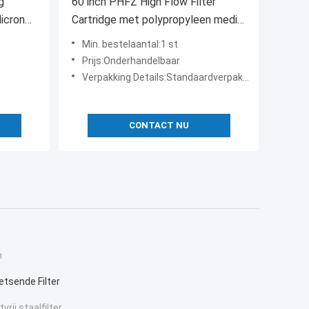
g
60 inch PHFZ High Flow Filter
Micron
Cartridge met polypropyleen media
voor condensatiepolijsten
Min. bestelaantal:1 st
Prijs:Onderhandelbaar
Verpakking Details:Standaardverpakking exporteren
CONTACT NU
n
tsende Filter
rij staalfilter