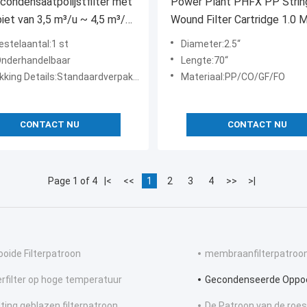
 condensaatpolijstfilter met
Power Plant PHFX PP Strin
iet van 3,5 m³/u ~ 4,5 m³/u
Wound Filter Cartridge 1.0 
ergiecentrales om ijzeroxide
70 Inch Lengte
estelaantal:1 st
Diameter:2.5“
ijderen
:Onderhandelbaar
Lengte:70“
ng Details:Standaardverpakking exporteren
Materiaal:PP/CO/GF/FO
CONTACT NU
CONTACT NU
Page 1 of 4
|<
<<
1
2
3
4
>>
>|
ooide Filterpatroon
membraanfilterpatroo
rfilter op hoge temperatuur
Gecondenseerde Oppoe
ting geblazen filterpatroon
De Patroon van de roestv