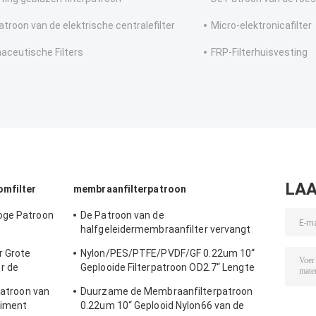
atroon van de elektrische centralefilter
Micro-elektronicafilter
aceutische Filters
FRP-Filterhuisvesting
LAA
omfilter
membraanfilterpatroon
oge Patroon
De Patroon van de
halfgeleidermembraanfilter vervangt
BAARKLEED Sartorius Nylon OD 2,7“
r Grote
Nylon/PES/PTFE/PVDF/GF 0.22um 10“
r de
Geplooide Filterpatroon OD2.7“ Lengte
10“
patroon van
Duurzame de Membraanfilterpatroon
diment
0.22um 10“ Geplooid Nylon66 van de