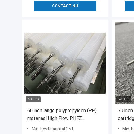
CONTACT NU
60 inch lange polypropyleen (PP)
70 inch
materiaal High Flow PHFZ
cartrid
condensaat polijstfilterpatroon
ijzer o
Min. bestelaantal:1 st
Min. b