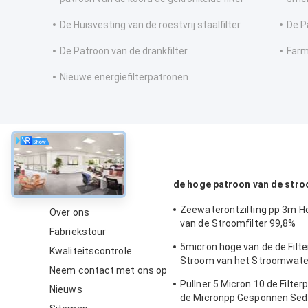
De Huisvesting van de roestvrij staalfilter
De P
De Patroon van de drankfilter
Farm
Nieuwe energiefilterpatronen
Over
de hoge patroon van de stro
Zeewaterontzilting pp 3m H
Over ons
van de Stroomfilter 99,8%
Fabriekstour
Filtratieefficiency
5micron hoge van de de Filte
Kwaliteitscontrole
Stroom van het Stroomwate
Neem contact met ons op
Patroonfilter voor SWRO-
Pullner 5 Micron 10 de Filter
Ontziltingsinstallatie
Nieuws
de Micronpp Gesponnen Se