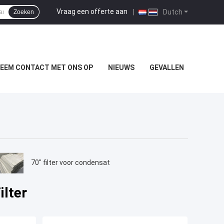
Vraag een offerte aan
|
Dutch
Zoeken
EEM CONTACT MET ONS OP
NIEUWS
GEVALLEN
70" filter voor condensat
lter