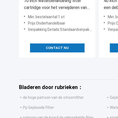
70 inch waterbehandeling filter
40 inch
cartridge voor het verwijderen van
een deb
ijzer onder hoge temperatuur
voor en
Min. bestelaantal:1 st
Min. b
te verw
Prijs:Onderhandelbaar
Prijs
Verpakking Details:Standaardverpakking exporteren
Verpakki
CONTACT NU
Bladeren door rubrieken：
de hoge patroon van de stroomfilter
Gepl
Pp Geplooide Filter
Wate
patroon van de koord de gekronkelde filter
smel