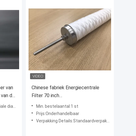
er van
Chinese fabriek Energiecentrale
r van de
Filter 70 inch
e
waterbehandelingsfilterpatroon
diameter
Min. bestelaantal:1 st
Prijs:Onderhandelbaar
Verpakking Details:Standaardverpakking exporteren