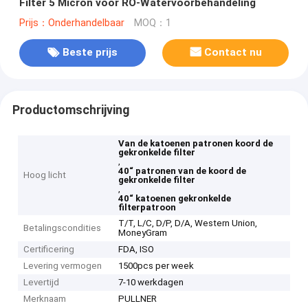
Filter 5 Micron voor RO-Watervoorbehandeling
Prijs：Onderhandelbaar
MOQ：1
Beste prijs
Contact nu
Productomschrijving
Van de katoenen patronen koord de
gekronkelde filter
,
40“ patronen van de koord de
Hoog licht
gekronkelde filter
,
40“ katoenen gekronkelde
filterpatroon
T/T, L/C, D/P, D/A, Western Union,
Betalingscondities
MoneyGram
Certificering
FDA, ISO
Levering vermogen
1500pcs per week
Levertijd
7-10 werkdagen
Merknaam
PULLNER