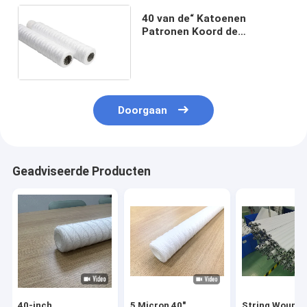
40 van de“ Katoenen
Patronen Koord de
Gekronkelde Filter 5 Micron
voor RO-
Watervoorbehandeling
Doorgaan
Geadviseerde Producten
40-inch
5 Micron 40"
String Wound 