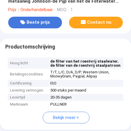
metaalwig Johnson-de Pijp van het de Filterwater
van de Zeefbuis Backflushing
Prijs：Onderhandelbaar
MOQ：1
Beste prijs
Contact nu
Productomschrijving
,
de filter van het roestvrij staalwater
Hoog licht
de filter van de roestvrij staalpatroon
T/T, L/C, D/A, D/P, Western Union,
Betalingscondities
MoneyGram, Paypal, Alipay
Certificering
ISO
Levering vermogen
500 stuks per maand
Levertijd
20-35 dagen
Merknaam
PULLNER
Bekijk meer