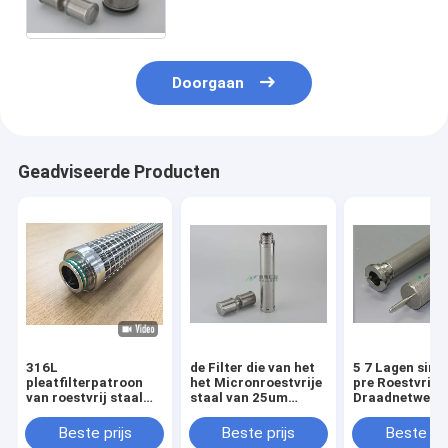
het de Filterwater van de
Zeefbuis Backflushing
Doorgaan
Geadviseerde Producten
316L
de Filter die van het
5 7 Lagen sint
pleatfilterpatroon
het Micronroestvrije
pre Roestvrij d
van roestvrij staal
staal van 25um
Draadnetwerk
met een groot
50um Johnson-
van de Waterfil
filteroppervlak en
Zeefbuis
Filtratie
Beste prijs
Beste prijs
Beste pri
hoge
Backflushing