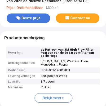
van 2022 de Nieuwe Chemische Filter1/3/5/10
Patroon van de de Stroom Vloeibare Filter Hoge
Prijs：Onderhandelbaar
MOQ：1
Beste prijs
Contact nu
Productomschrijving
,
de Patroon van 3M High Flow Filter
Hoog licht
Patroon van de de Stroomfilter van
pp de Hoge
L/C, D/A, D/P, T/T, Western Union,
Betalingscondities
MoneyGram, Paypal
Certificering
ISO45001/140019001
Levering vermogen
1500pcs per Week
Levertijd
3-7 dagen
Merknaam
Pullner
Bekijk meer