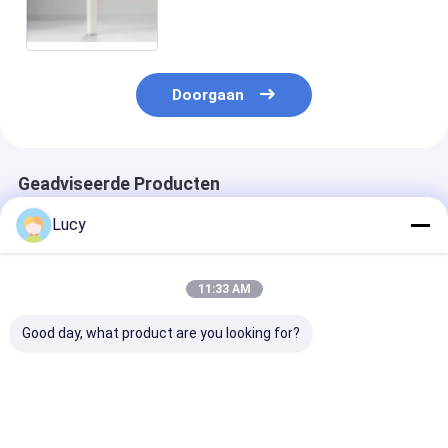
Filter1/3/5/10 Patroon van de de
Stroom Vloeibare Filter Hoge
Doorgaan
Geadviseerde Producten
Lucy
11:33 AM
Good day, what product are you looking for?
Chinese fabriek
Op maat gemaakte
Polypropyleenf
maakte filterpatroon
aansluiting
voor de ontzil
met hoge
Hoogstroomfiltercartridge
van zeewater
stroomsnelheid en
met grote diameter
grote diameter voor
voor
Beste prijs
Beste prijs
Beste pri