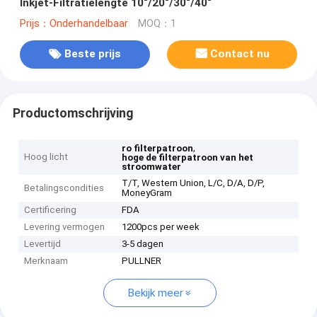
Inkjet-Filtratielengte 10“/20“/30“/40“
Prijs：Onderhandelbaar
MOQ：1
Beste prijs
Contact nu
Productomschrijving
,
ro filterpatroon
Hoog licht
hoge de filterpatroon van het
stroomwater
T/T, Western Union, L/C, D/A, D/P,
Betalingscondities
MoneyGram
Certificering
FDA
Levering vermogen
1200pcs per week
Levertijd
3-5 dagen
Merknaam
PULLNER
Bekijk meer