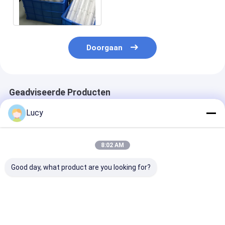
10“/20“/30“/40“
Doorgaan
Geadviseerde Producten
Lucy
8:02 AM
Good day, what product are you looking for?
20 inch hoge
PLZ Serie PP Plissé
10 inch PP
dichtheid geplooide
Filterpatroon met
pleatfilterpat
polypropyleen
Roestvrijstalen
met polypropy
filterpatroon met
Buitenkooi voor 0,1
kern en 68,5 
0,1-20um
µm Filtratie en 80°C
voor
Beste prijs
Beste prijs
Beste pri