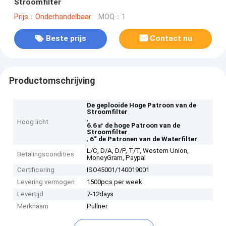
Stroomfilter
Prijs：Onderhandelbaar
MOQ：1
Beste prijs
Contact nu
Productomschrijving
De geplooide Hoge Patroon van de
Stroomfilter
,
Hoog licht
6.6㎡ de hoge Patroon van de
Stroomfilter
,
6“ de Patronen van de Waterfilter
L/C, D/A, D/P, T/T, Western Union,
Betalingscondities
MoneyGram, Paypal
Certificering
ISO45001/140019001
Levering vermogen
1500pcs per week
Levertijd
7-12days
Merknaam
Pullner