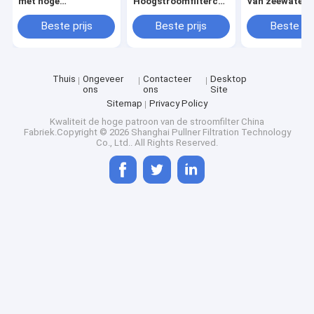
met hoge
Hoogstroomfiltercartridge
van zeewater
stroomsnelheid en
met grote diameter
grote diameter voor
voor
Beste prijs
Beste prijs
Beste pri
zeewaterfiltratie
zeewaterfiltratie
met behulp van
met behulp van
polypropyleenmateriaal
polypropyleenmateriaal
Thuis
Ongeveer
Contacteer
Desktop
ons
ons
Site
Sitemap
Privacy Policy
Kwaliteit
de hoge patroon van de stroomfilter
China
Fabriek.Copyright © 2026 Shanghai Pullner Filtration Technology
Co., Ltd.. All Rights Reserved.
Huis
Photo
Producten
Video Call
Video's