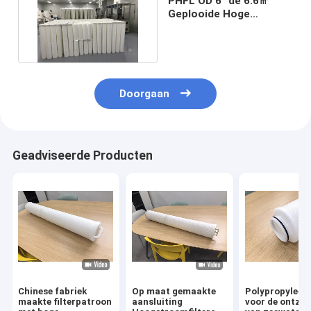
PHFL OD 6“ de 6.6㎡
Geplooide Hoge
Patroon van de
Stroomfilter
Doorgaan
Geadviseerde Producten
3:49 PM
Good day, what product are you looking for?
Chinese fabriek
Op maat gemaakte
Polypropyleenf
maakte filterpatroon
aansluiting
voor de ontzil