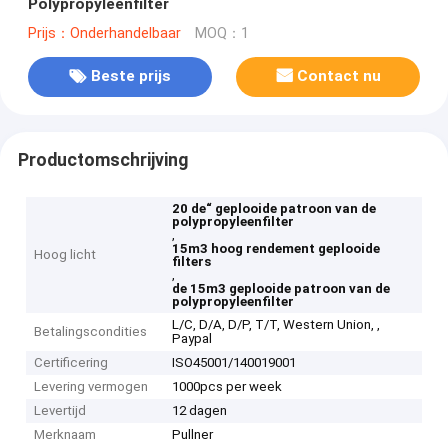
Polypropyleenfilter
Prijs：Onderhandelbaar
MOQ：1
Beste prijs
Contact nu
Productomschrijving
20 de“ geplooide patroon van de
polypropyleenfilter
,
15m3 hoog rendement geplooide
Hoog licht
filters
,
de 15m3 geplooide patroon van de
polypropyleenfilter
L/C, D/A, D/P, T/T, Western Union, ,
Betalingscondities
Paypal
Certificering
ISO45001/140019001
Levering vermogen
1000pcs per week
Levertijd
12 dagen
Merknaam
Pullner