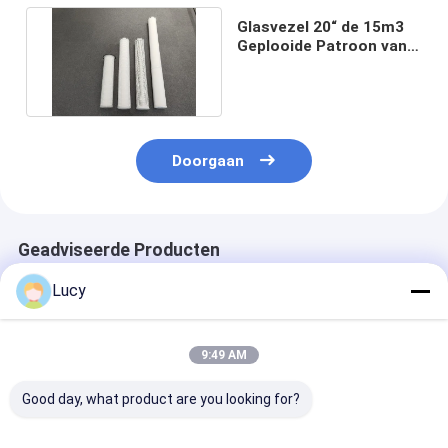
Glasvezel 20“ de 15m3
Geplooide Patroon van
de Polypropyleenfilter
Doorgaan
Geadviseerde Producten
Lucy
9:49 AM
Good day, what product are you looking for?
Chinese fabriek
Op maat gemaakte
Polypropyleenf