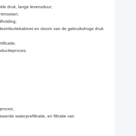
ële druk, lange levensduur;
ontmoeten;
lholding;
desinfectiekabinet en stoom van de gebruikshoge druk
ificatie;
roductieproces;
nproces;
eerde waterprefiltratie, en filtratie van