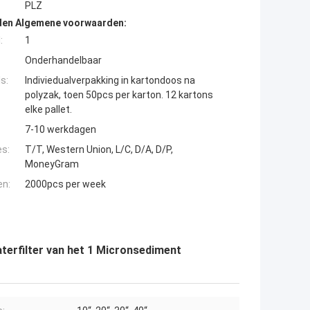
PLZ
den Algemene voorwaarden:
:
1
Onderhandelbaar
s:
Indiviedualverpakking in kartondoos na
polyzak, toen 50pcs per karton. 12 kartons
elke pallet.
7-10 werkdagen
es:
T/T, Western Union, L/C, D/A, D/P,
MoneyGram
en:
2000pcs per week
erfilter van het 1 Micronsediment