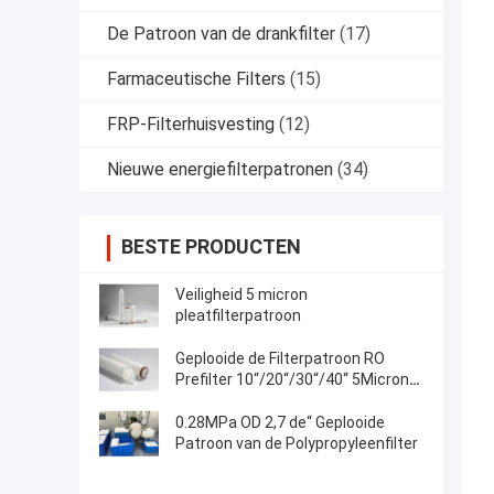
De Patroon van de drankfilter
(17)
Farmaceutische Filters
(15)
FRP-Filterhuisvesting
(12)
Nieuwe energiefilterpatronen
(34)
BESTE PRODUCTEN
Veiligheid 5 micron
pleatfilterpatroon
Geplooide de Filterpatroon RO
Prefilter 10“/20“/30“/40“ 5Micron
van de voedseldrank pp
0.28MPa OD 2,7 de“ Geplooide
Patroon van de Polypropyleenfilter