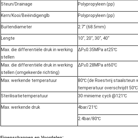
Steun/Drainage
Polypropyleen (pp)
Kern/Kooi/Beëindigenglb
Polypropyleen (pp)
Buitendiameter
2.7“ (68.5mm)
Lengte
10“, 20“, 30“, 40“
Max. die differentiële druk in werking
ΔP≤0.35MPa at25℃
stellen
Max. die differentiële druk in werking
ΔP≤0.28MPa at60℃
stellen (omgekeerde richting)
Max. werkende temperatuur
80℃ (de Roestvrij staalsteun 
temperatuur overschrijdt 50℃
Sterilisatietemperatuur
30 minieme cycli @121℃
Max. werkende druk
4bar/21℃
2.4bar/80℃
Eigenschappen en Voordelen: