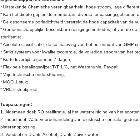
* Uitstekende Chemische verenigbaarheid, hoge stroom, lage differenti
* Kan het diepte geplooide membraan, diverse toepassingsgebieden 
* De gesorteerde poriedichtheid verstrekt de hoge capaciteit van de vui
* Gemeenschappelijke beschikbare reinigingsmethodes, of van de de 
sterilisatie;
* Absolute classificatie, de testnaleving van het bellenpunt van GMP cert
* Strikt systeem voor kwaliteitscontrole, de volledige stroom van het p
* Korte levertijd, algemene 7 dagen;
* Flexibele betalingswijze: T/T, L/C, het Westenunie, Paypal;
* Vrije technische ondersteuning;
* MOQ 1 stuk;
* VRIJE steekproef.
Toepassingen:
1.
Algemeen doel: RO prefiltratie, al het waterreiniging van het soorte
2. Industrieel: Watervoorbehandeling van elektrische centrale, gedeionis
platerenoplossing
3. Voedsel en Drank: Alcohol, Drank, Zuiver water.