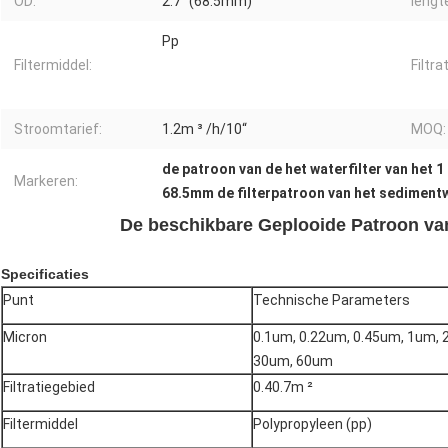
OD:
2.7“ (68.5mm)
lengt
Pp
Filtermiddel:
Filtra
Stroomtarief:
1.2m ³ /h/10“
MOQ:
de patroon van de het waterfilter van het
Markeren:
68.5mm de filterpatroon van het sediment
De beschikbare Geplooide Patroon van
Specificaties
Punt
Technische Parameters
Micron
0.1um, 0.22um, 0.45um, 1um,
30um, 60um
Filtratiegebied
0.40.7m ²
Filtermiddel
Polypropyleen (pp)