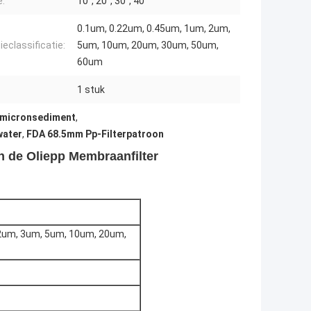
e:
10“, 20“, 30“, 40“
0.1um, 0.22um, 0.45um, 1um, 2um,
tieclassificatie:
5um, 10um, 20um, 30um, 50um,
60um
1 stuk
 1 micronsediment
,
water
,
FDA 68.5mm Pp-Filterpatroon
 de Oliepp Membraanfilter
 2um, 3um, 5um, 10um, 20um,