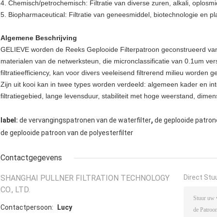
4. Chemisch/petrochemisch: Filtratie van diverse zuren, alkali, oplos
5. Biopharmaceutical: Filtratie van geneesmiddel, biotechnologie en 
Algemene Beschrijving
GELIEVE worden de Reeks Geplooide Filterpatroon geconstrueerd van
materialen van de netwerksteun, die micronclassificatie van 0.1um ve
filtratieefficiency, kan voor divers veeleisend filtrerend milieu worden ge
Zijn uit kooi kan in twee types worden verdeeld: algemeen kader en inte
filtratiegebied, lange levensduur, stabiliteit met hoge weerstand, dimens
,
label:
de vervangingspatronen van de waterfilter
de geplooide patron
de geplooide patroon van de polyesterfilter
Contactgegevens
SHANGHAI PULLNER FILTRATION TECHNOLOGY
Direct Stu
CO., LTD.
Contactpersoon:
Lucy