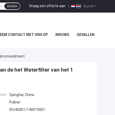
Vraag een offerte aan
|
Dutch
Zoeken
EEM CONTACT MET ONS OP
NIEUWS
GEVALLEN
Micronsediment
 de het Waterfilter van het 1
mst:
Sjanghai, China
Pullner
ISO45001/140019001