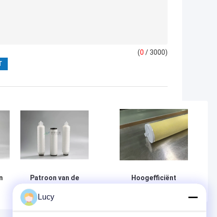
(
0
/ 3000)
n
Patroon van de
Hoogefficiënt
micro-
olieverwijderingsfilterpatroon
Lucy
elektronicapp
voor industriële olie-
n
Geplooide Filter
waterscheiding