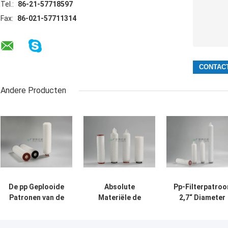
Tel.:
86-21-57718597
Fax:
86-021-57711314
Andere Producten
De pp Geplooide
Absolute
Pp-Filterpatroo
Patronen van de
Materiële de
2,7“ Diameter
Waterfilter,
Filterpatroon van
10“/20/30/40“
Industriële
pp voor
Lengte1micro