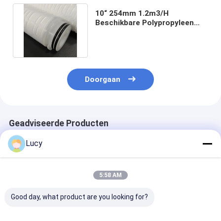
10“ 254mm 1.2m3/H
Beschikbare Polypropyleen
Geplooide
Membraanfilterpatroon
Doorgaan
Geadviseerde Producten
Lucy
5:58 AM
Good day, what product are you looking for?
Dubbele open
Persoonlijke PES-
Absolute Mater