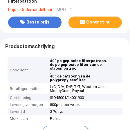
Filterpatroon
Prijs：Onderhandelbaar
MOQ：1
Beste prijs
Contact nu
Productomschrijving
,
40“ pp geplooide filterpatroon
de pp geplooide filter van de
stroompatroon
Hoog licht
,
40“ de patroon van de
polypropyleenfilter
L/C, D/A, D/P, T/T, Western Union,
Betalingscondities
MoneyGram, Paypal
Certificering
ISO45001/140019001
Levering vermogen
800pcs per week
Levertijd
3-7days
Merknaam
Pullner