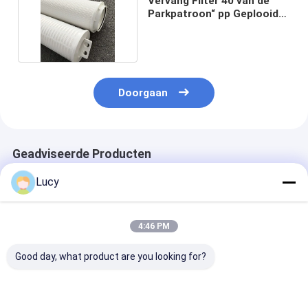
Vervang Filter 40 van de
Parkpatroon“ pp Geplooide
Filterpatroon
Doorgaan
Geadviseerde Producten
Lucy
4:46 PM
Good day, what product are you looking for?
Chinese fabriek
Op maat gemaakte
Polypropyleenf
maakte filterpatroon
aansluiting
voor de ontzil