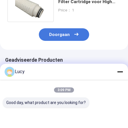
Filter Cartridge voor High
Flow toepassingen
Price： 1
Doorgaan
Geadviseerde Producten
Lucy
3:09 PM
Good day, what product are you looking for?
Chinese fabriek
Op maat gemaakte
Polypropyleenf
maakte filterpatroon
aansluiting
voor de ontzil
met hoge
Hoogstroomfiltercartridge
van zeewater