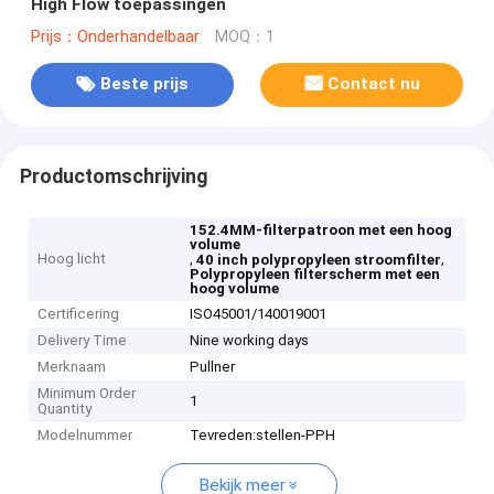
High Flow toepassingen
Prijs：Onderhandelbaar
MOQ：1
Beste prijs
Contact nu
Productomschrijving
152.4MM-filterpatroon met een hoog
volume
Hoog licht
,
,
40 inch polypropyleen stroomfilter
Polypropyleen filterscherm met een
hoog volume
Certificering
ISO45001/140019001
Delivery Time
Nine working days
Merknaam
Pullner
Minimum Order
1
Quantity
Modelnummer
Tevreden:stellen-PPH
Bekijk meer