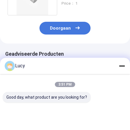
PP-eindkappen en
Price： 1
groeftype
Doorgaan
Geadviseerde Producten
Lucy
3:51 PM
Good day, what product are you looking for?
10-inch 5 micron
20-inch smelt
10 inch 5 micr
smeltgeblazen
geblazen
gesmolten
filterpatroon voor
filterpatroon met PP
filterpatroon 
RO-voorbehandeling
binnenkern voor
RO-voorbehan
en waterfiltratie
waterzuivering
en waterfiltrat
Beste prijs
Beste prijs
Beste pri