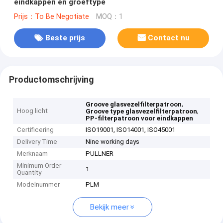
eindkappen en groeftype
Prijs：To Be Negotiate
MOQ：1
Beste prijs
Contact nu
Productomschrijving
,
Groove glasvezelfilterpatroon
Hoog licht
,
Groove type glasvezelfilterpatroon
PP-filterpatroon voor eindkappen
Certificering
ISO19001, ISO14001, ISO45001
Delivery Time
Nine working days
Merknaam
PULLNER
Minimum Order
1
Quantity
Modelnummer
PLM
Bekijk meer