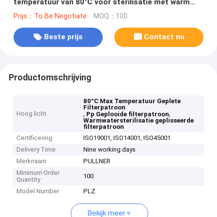
temperatuur van 80°C voor sterilisatie met warm
water
Prijs：To Be Negotiate
MOQ：100
Beste prijs
Contact nu
Productomschrijving
80°C Max Temperatuur Geplete
Filterpatroon
Hoog licht
,
,
Pp Geplooide filterpatroon
Warmwatersterilisatie geplisseerde
filterpatroon
Certificering
ISO19001, ISO14001, ISO45001
Delivery Time
Nine working days
Merknaam
PULLNER
Minimum Order
100
Quantity
Model Number
PLZ
Bekijk meer