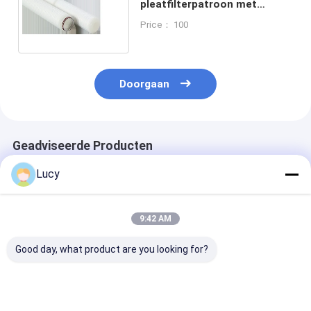
pleatfilterpatroon met
maximale temperatuur van
Price： 100
80°C voor sterilisatie met
warm water
Doorgaan
Geadviseerde Producten
Lucy
9:42 AM
Good day, what product are you looking for?
Dubbele open
Persoonlijke PES-
Absolute Mater
aansluiting PES
geplete filterscherm
de Filterpatro
pleatfilterpatroon
met PES-membraan
pp voor Chemi