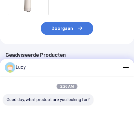
Doorgaan
Geadviseerde Producten
Lucy
2:26 AM
Good day, what product are you looking for?
Chinese fabriek
Op maat gemaakte
Polypropyleenf
maakte filterpatroon
aansluiting
voor de ontzil
met hoge
Hoogstroomfiltercartridge
van zeewater
stroomsnelheid en
met grote diameter
grote diameter voor
voor
Beste prijs
Beste prijs
Beste pri