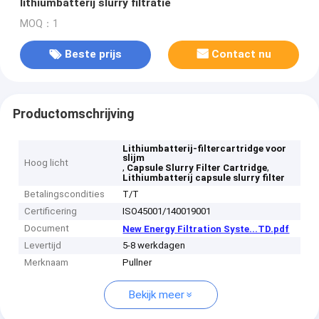
lithiumbatterij slurry filtratie
MOQ：1
Beste prijs
Contact nu
Productomschrijving
Lithiumbatterij-filtercartridge voor
slijm
Hoog licht
,
,
Capsule Slurry Filter Cartridge
Lithiumbatterij capsule slurry filter
Betalingscondities
T/T
Certificering
ISO45001/140019001
Document
New Energy Filtration Syste...TD.pdf
Levertijd
5-8 werkdagen
Merknaam
Pullner
Bekijk meer