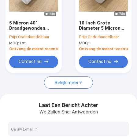
VR-show
Over ons
5 Micron 40"
10-Inch Grote
Draadgewonden
Diameter 5 Micron
Fabriekstour
Filterpatroon voor
Melt-Blown
Prijs:
Onderhandelbaar
Prijs:
Onderhandelbaar
Condenswaterbehandeling
Filterpatroon voor
MOQ:
1 st
MOQ:
1
RO Voorbehandeling
Kwaliteitscontrole
en Waterfiltratie
Ontvang de meest recente Prijs
Ontvang de meest recente Prij
Neem contact met ons op
Contact nu
Contact nu
Nieuws
Bekijk meer
gevallen
Laat Een Bericht Achter
We Zullen Snel Antwoorden
de hoge patroon van de stroomfilter
Geplooide Filterpatroon