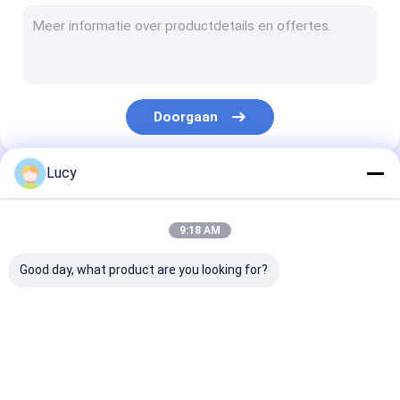
membraanfilterpatroon
Pp Geplooide Filter
Waterfilter op hoge temperatuur
Doorgaan
Gecondenseerde Oppoetsende Filter
patroon van de koord de gekronkelde filter
Lucy
Onze Categorieën
smelting geblazen filterpatroon
9:18 AM
De Patroon van de roestvrij staalfilter
Good day, what product are you looking for?
De Huisvesting van de roestvrij staalfilter
De Patroon van de elektrische centralefilter
de hoge patroon van
Geplooide
membraanfilte
Micro-elektronicafilter
de stroomfilter
Filterpatroon