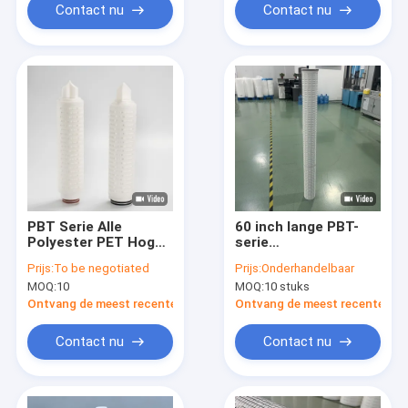
Contact nu
Contact nu
PBT Serie Alle
60 inch lange PBT-
Polyester PET Hoge
serie
Flow Filterpatroon
polyesterfilterpatroon
Prijs:
To be negotiated
Prijs:
Onderhandelbaar
voor Precisie
voor 120°C hoge
MOQ:
10
MOQ:
10 stuks
Filtratie met 120°C
temperatuur en 4 bar
Hoge Temperatuur
werkdruk
Ontvang de meest recente Prijs
Ontvang de meest recente Prij
en 4 Bar Werkdruk
Contact nu
Contact nu