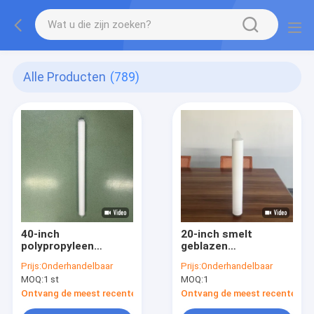
Alle Producten
(789)
40-inch
20-inch smelt
polypropyleen
geblazen
geplooide
filterpatroon met PP
Prijs:
Onderhandelbaar
Prijs:
Onderhandelbaar
waterfilterpatroon
binnenkern voor
MOQ:
1 st
MOQ:
1
met 226/vin eindkap
waterzuivering
voor filtratie met
Ontvang de meest recente Prijs
Ontvang de meest recente Prij
hoge doorstroming