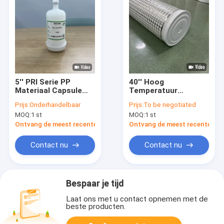
5'' PRI Serie PP
40'' Hoog
Materiaal Capsule
Temperatuur
Slurry Filterpatroon
Roestvrij Staal
Prijs:
Onderhandelbaar
Prijs:
To be negotiated
met Sacculaire
Filterpatroon met
MOQ:
1 st
MOQ:
1 st
Structuur voor
110m3/u Debiet voor
Lithiumbatterij Slurry
Industriële Filtratie
Ontvang de meest recente Prijs
Ontvang de meest recente Prij
Filtratie
Contact nu
Contact nu
Bespaar je tijd
Laat ons met u contact opnemen met de
beste producten.