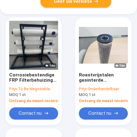
Geef uw vereiste
Corrosiebestendige
Roestvrijstalen
FRP Filterbehuizing
gesinterde
met Cartridge voor
vezelviltfilterpatroon
Prijs:
To Be Negotiable
Prijs:
Onderhandelbaar
Hoge Doorstroming
met weerstand tegen
MOQ:
1 st
MOQ:
1 st
voor
hoge temperaturen,
Zeewaterontzilting
druk en corrosie
Ontvang de meest recente Prijs
Ontvang de meest recente Prij
en RO Voorfiltratie
Contact nu
Contact nu