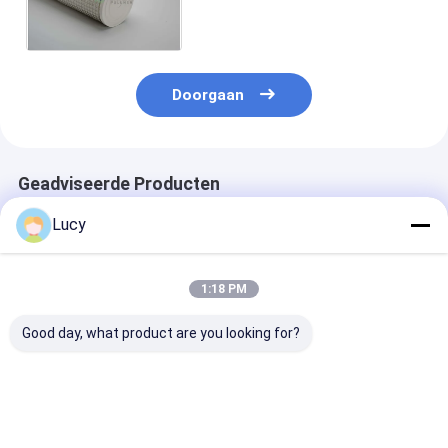
Stroom met Polyester
Doorgaan
Geadviseerde Producten
Lucy
1:18 PM
Good day, what product are you looking for?
40 Micron High Flow
60-inch High Flow
60in lengte ho
Filter Cartridge met
Condensate
temperatuur
hoge
Polishing Filter
waterfilter ca
temperatuurbestandheid
Cartridge met 7
met 110m3/h
en ISO9001-
micron rating
doorstroming
Beste prijs
Beste prijs
Beste pri