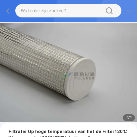
2
/
2
Filtratie Op hoge temperatuur van het de Filter120℃