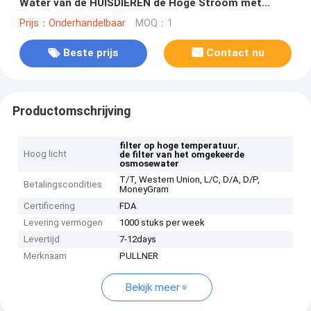
Water van de HUISDIEREN de Hoge Stroom met
Polyester
Prijs：Onderhandelbaar
MOQ：1
Beste prijs
Contact nu
Productomschrijving
,
filter op hoge temperatuur
Hoog licht
de filter van het omgekeerde
osmosewater
T/T, Western Union, L/C, D/A, D/P,
Betalingscondities
MoneyGram
Certificering
FDA
Levering vermogen
1000 stuks per week
Levertijd
7-12days
Merknaam
PULLNER
Bekijk meer