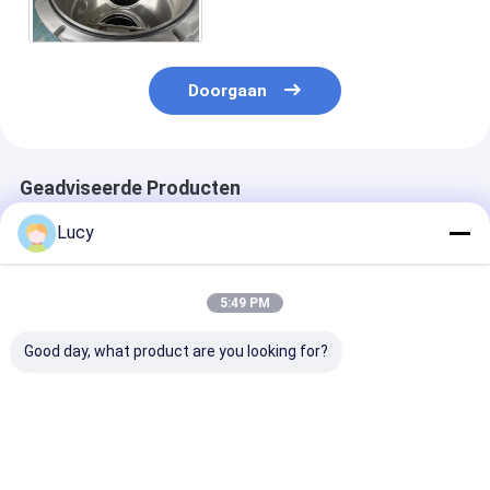
de Filtertank 304 316L-OEM
Doorgaan
Geadviseerde Producten
Lucy
5:49 PM
Good day, what product are you looking for?
P-SCF Serie
Van de de
RO prefiltratie
Zelfreinigend
Patroonfilter van het
Beschermingsw
Filtratieapparaat
glasvezelmembraan
voor Huisvesti
met Metalen
de Prefiltratie van de
de het Roestvri
Wigdraadfilterpatroon
de Huisvestingsswro
staalfilter van
Beste prijs
Beste prijs
Beste pri
voor Continue Online
Ontzilting RO
Wijntoepassin