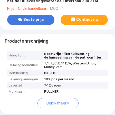
het de Huisvestingswater de Filtertank 304 316L-
OEM
Prijs：Onderhandelbaar
MOQ：1
Beste prijs
Contact nu
Productomschrijving
,
Roestvrije Filterhuisvesting
Hoog licht
de huisvesting van de patroonfilter
T/T, L/C, D/P, D/A, Western Union,
Betalingscondities
MoneyGram
Certificering
ISO9001
Levering vermogen
1000pcs per maand
Levertijd
7-12 dagen
Merknaam
PULLNER
Bekijk meer