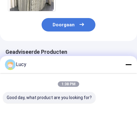
van de Roestvrij staalkooi
Doorgaan
Geadviseerde Producten
Lucy
1:38 PM
Good day, what product are you looking for?
40 Micron High Flow
60-inch High Flow
60in lengte ho
Filter Cartridge met
Condensate
temperatuur
hoge
Polishing Filter
waterfilter ca
temperatuurbestandheid
Cartridge met 7
met 110m3/h
en ISO9001-
micron rating
doorstroming
Beste prijs
Beste prijs
Beste pri
certificering