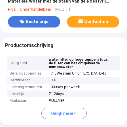
Materiële Water met de steun van de Roestvrij
staalkooi
Prijs：Onderhandelbaar
MOQ：1
Beste prijs
Contact nu
Productomschrijving
,
waterfilter op hoge temperatuur
Hoog licht
de filter van het omgekeerde
osmosewater
Betalingscondities
T/T, Western Union, L/C, D/A, D/P,
Certificering
FDA
Levering vermogen
1000pcs per week
Levertijd
7-12days
Merknaam
PULLNER
Bekijk meer