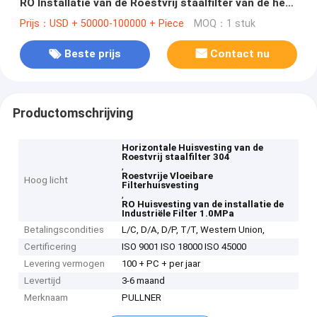
RO Installatie van de Roestvrij staalfilter van de het
Waterbehandeling Flens 1.0MPa
Prijs：USD + 50000-100000 + Piece
MOQ：1 stuk
Beste prijs
Contact nu
Productomschrijving
Horizontale Huisvesting van de
Roestvrij staalfilter 304
,
Roestvrije Vloeibare
Hoog licht
Filterhuisvesting
,
RO Huisvesting van de installatie de
Industriële Filter 1.0MPa
Betalingscondities
L/C, D/A, D/P, T/T, Western Union,
Certificering
ISO 9001 ISO 18000 ISO 45000
Levering vermogen
100 + PC + per jaar
Levertijd
3-6 maand
Merknaam
PULLNER