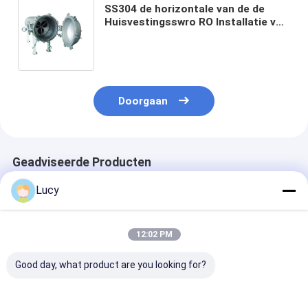
SS304 de horizontale van de de
Huisvestingsswro RO Installatie van
de Roestvrij staalfilter van de het
Waterbehandeling Flens 1.0MPa
Doorgaan
Geadviseerde Producten
Lucy
12:02 PM
Good day, what product are you looking for?
P-SCF Serie
Van de de
RO prefiltratie
Zelfreinigend
Patroonfilter van het
Beschermingsw