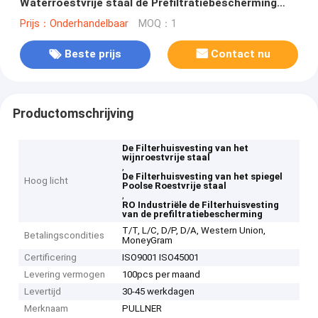
Waterroestvrije staal de Prefiltratiebescherming
voor Wijn
Prijs：Onderhandelbaar
MOQ：1
Beste prijs
Contact nu
Productomschrijving
De Filterhuisvesting van het
wijnroestvrije staal
,
De Filterhuisvesting van het spiegel
Hoog licht
Poolse Roestvrije staal
,
RO Industriële de Filterhuisvesting
van de prefiltratiebescherming
T/T, L/C, D/P, D/A, Western Union,
Betalingscondities
MoneyGram
Certificering
ISO9001 ISO45001
Levering vermogen
100pcs per maand
Levertijd
30-45 werkdagen
Merknaam
PULLNER