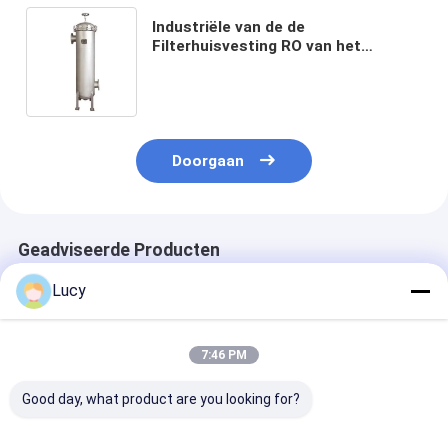
Industriële van de de
Filterhuisvesting RO van het
Waterroestvrije staal de
Prefiltratiebescherming voor Wijn
Doorgaan
Geadviseerde Producten
Lucy
7:46 PM
Good day, what product are you looking for?
P-SCF Serie
Van de de
RO prefiltratie