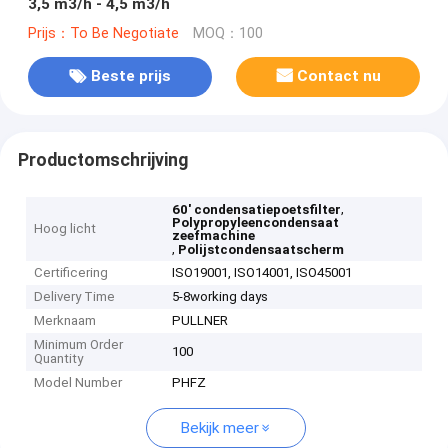
3,5 m3/h - 4,5 m3/h
Prijs：To Be Negotiate
MOQ：100
Beste prijs
Contact nu
Productomschrijving
,
60' condensatiepoetsfilter
Polypropyleencondensaat
Hoog licht
zeefmachine
,
Polijstcondensaatscherm
Certificering
ISO19001, ISO14001, ISO45001
Delivery Time
5-8working days
Merknaam
PULLNER
Minimum Order
100
Quantity
Model Number
PHFZ
Bekijk meer