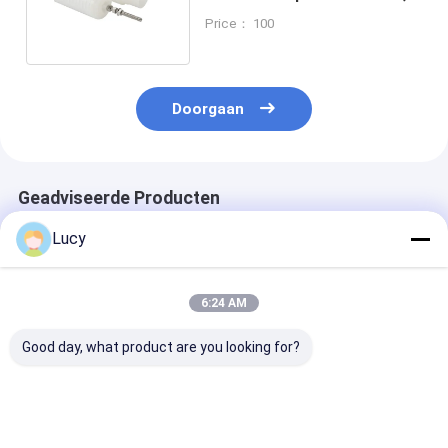
m3/h - 4,5 m3/h
Price： 100
Doorgaan
Geadviseerde Producten
Lucy
6:24 AM
Good day, what product are you looking for?
60 inch lange
Chinese fabriek
De thermische
polypropyleen (PP)
Energiecentrale
Gekronkelde Fi
materiaal High Flow
Filter 70 inch
van het Elektr
PHFZ condensaat
waterbehandelingsfilterpatroon
centralekoord