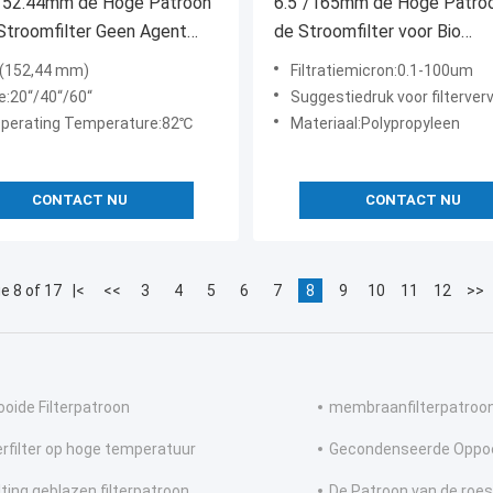
152.44mm de Hoge Patroon
6.5“/165mm de Hoge Patro
Stroomfilter Geen Agent
de Stroomfilter voor Bio
d For Ro Prefiltration
Farmaceutische de Industri
 (152,44 mm)
Filtratiemicron:0.1-100um
Grondstoffen
e:20“/40“/60“
Suggestiedruk voor filtervervanging:
perating Temperature:82℃
Materiaal:Polypropyleen
CONTACT NU
CONTACT NU
e 8 of 17
|<
<<
3
4
5
6
7
8
9
10
11
12
>>
ooide Filterpatroon
membraanfilterpatroo
rfilter op hoge temperatuur
Gecondenseerde Oppoe
ting geblazen filterpatroon
De Patroon van de roestv