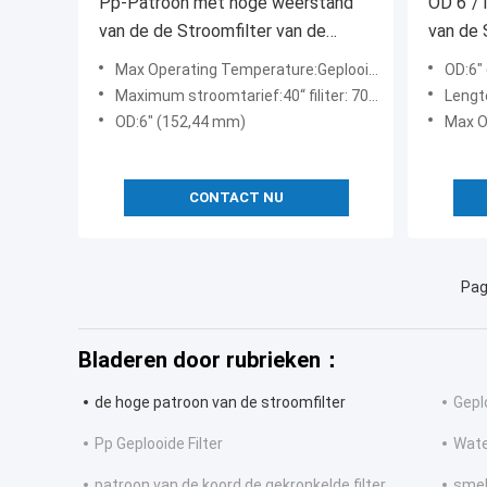
Pp-Patroon met hoge weerstand
OD 6“/
van de de Stroomfilter van de
van de 
centkern de Hoge voor Waterro
Plakken
Max Operating Temperature:Geplooide Glasvezel: 121℃, Geplooide pp: 82℃
OD:6"
Prefiltratie
Maximum stroomtarief:40“ filiter: 70m ³ /h
Lengt
OD:6" (152,44 mm)
Max O
CONTACT NU
Pag
Bladeren door rubrieken：
de hoge patroon van de stroomfilter
Gepl
Pp Geplooide Filter
Wate
patroon van de koord de gekronkelde filter
smel