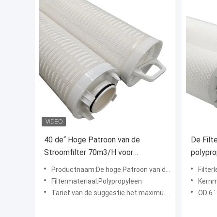
40 de“ Hoge Patroon van de
De Filt
Stroomfilter 70m3/H voor
polypr
Industriële Filtratie
Industr
Productnaam:De hoge Patroon van de Stroomfilter
Filter
Filtermateriaal:Polypropyleen
Kernm
Tarief van de suggestie het maximum stroom:40 ' filter 70m ³ /h
OD:6 