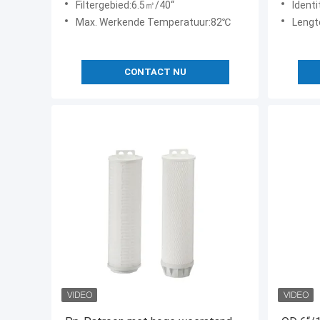
Filtergebied:6.5㎡/40“
Ident
Max. Werkende Temperatuur:82℃
Lengt
CONTACT NU