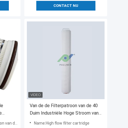
CONTACT NU
de
Van de de Filterpatroon van de 40
e
Duim Industriële Hoge Stroom van
de het Zeewaterontzilting de
troomfilter
Name:High flow filter cartridge
Installatiero Prefiltratie