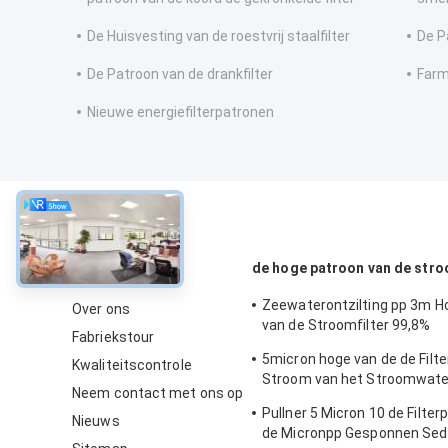
De Huisvesting van de roestvrij staalfilter
De P
De Patroon van de drankfilter
Farm
Nieuwe energiefilterpatronen
Over
de hoge patroon van de stro
Zeewaterontzilting pp 3m H
Over ons
van de Stroomfilter 99,8%
Fabriekstour
Filtratieefficiency
5micron hoge van de de Filte
Kwaliteitscontrole
Stroom van het Stroomwate
Neem contact met ons op
Patroonfilter voor SWRO-
Pullner 5 Micron 10 de Filter
Ontziltingsinstallatie
Nieuws
de Micronpp Gesponnen Se