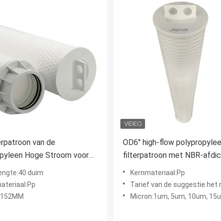
erpatroon van de
OD6'' high-flow polypropyle
opyleen Hoge Stroom voor
filterpatroon met NBR-afdic
iële Toepassingen
lengte:40 duim
Kernmateriaal:Pp
ateriaal:Pp
Tarief van de suggestie het maximum stroom:40 ' f
' 152MM
Micron:1um, 5um, 10um, 15um, 20um, 4