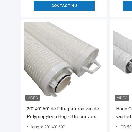
CONTACT NU
20“ 40“ 60“ de Filterpatroon van de
Hoge Ge
Polypropyleen Hoge Stroom voor
van het
de Voorbehandeling van de
70/177
lengte:20“ 40“ 60“
OD:5
Zeewaterontzilting
central