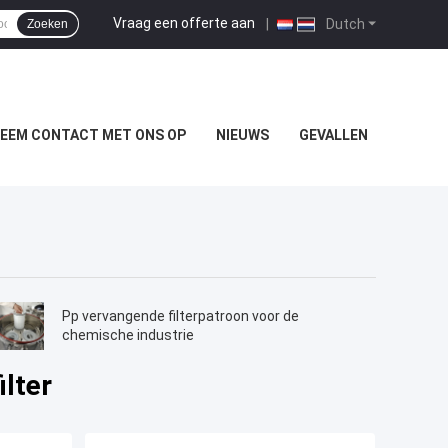
Vraag een offerte aan
|
Dutch
Zoeken
EEM CONTACT MET ONS OP
NIEUWS
GEVALLEN
Pp vervangende filterpatroon voor de
chemische industrie
lter