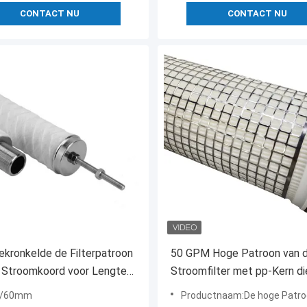
CONTACT NU
CONTACT NU
kronkelde de Filterpatroon
50 GPM Hoge Patroon van 
 Stroomkoord voor Lengte
Stroomfilter met pp-Kern di
8mm van de Elektrische
99,99% Filtratieefficiency
0/60mm
Productnaam:De hoge Patroon van de S
econdensatie
aanbieden