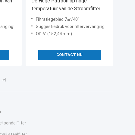
on van
De Hoge Patroon op hoge
temperatuur van de Stroomfilter
e
voor Gecondenseerde Behandeling
Filtratiegebied:7㎡/40“
20“ 40“ 60“
2.5Bar@20℃
Suggestiedruk voor filtervervanging:2.5bar
OD:6" (152,44 mm)
CONTACT NU
>|
n
tsende Filter
rij staalfilter