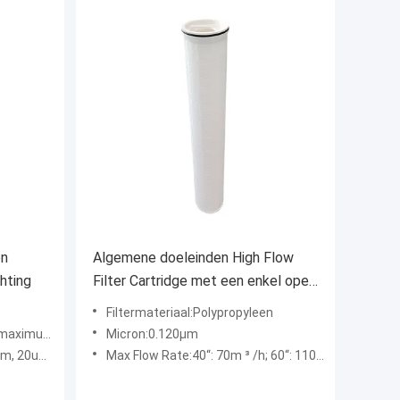
en
Algemene doeleinden High Flow
hting
Filter Cartridge met een enkel open
uiteinde
Filtermateriaal:Polypropyleen
ilter 70m ³ /h
Micron:0.120μm
0um, 70um
Max Flow Rate:40“: 70m ³ /h; 60“: 110m ³ /h