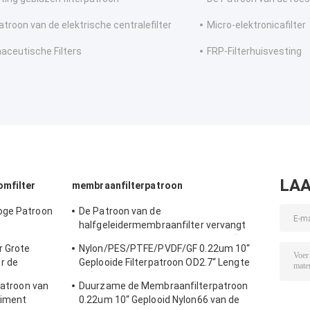
atroon van de elektrische centralefilter
Micro-elektronicafilter
aceutische Filters
FRP-Filterhuisvesting
LAA
omfilter
membraanfilterpatroon
oge Patroon
De Patroon van de
halfgeleidermembraanfilter vervangt
BAARKLEED Sartorius Nylon OD 2,7“
r Grote
Nylon/PES/PTFE/PVDF/GF 0.22um 10“
r de
Geplooide Filterpatroon OD2.7“ Lengte
10“
patroon van
Duurzame de Membraanfilterpatroon
diment
0.22um 10“ Geplooid Nylon66 van de