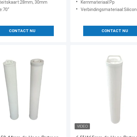
iteitskaart:28mm, 30mm
Kernmateriaal:Pp
e:70“
Verbindingsmateriaal:Silicone, E
CONTACT NU
CONTACT NU